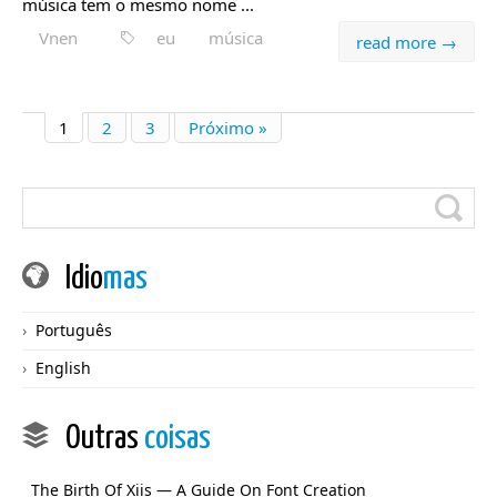
música tem o mesmo nome ...
Vnen
eu
música
read more →
1
2
3
Próximo »
Idio
mas
Português
English
Outras
coisas
The Birth Of Xiis — A Guide On Font Creation