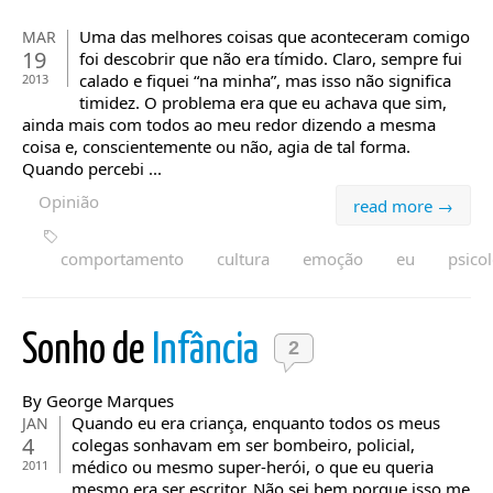
Uma das melhores coisas que aconteceram comigo
MAR
19
foi descobrir que não era tímido. Claro, sempre fui
calado e fiquei “na minha”, mas isso não significa
2013
timidez. O problema era que eu achava que sim,
ainda mais com todos ao meu redor dizendo a mesma
coisa e, conscientemente ou não, agia de tal forma.
Quando percebi ...
Opinião
read more →
comportamento
cultura
emoção
eu
psico
Sonho de
Infância
2
By George Marques
Quando eu era criança, enquanto todos os meus
JAN
4
colegas sonhavam em ser bombeiro, policial,
médico ou mesmo super-herói, o que eu queria
2011
mesmo era ser escritor. Não sei bem porque isso me