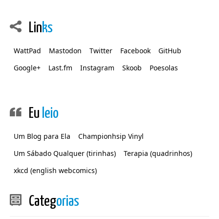
Lin
ks
WattPad
Mastodon
Twitter
Facebook
GitHub
Google+
Last.fm
Instagram
Skoob
Poesolas
Eu
leio
Um Blog para Ela
Championhsip Vinyl
Um Sábado Qualquer (tirinhas)
Terapia (quadrinhos)
xkcd (english webcomics)
Categ
orias