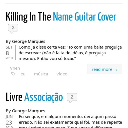
Killing In The
Name Guitar Cover
2
By George Marques
Como já disse certa vez: “To com uma baita preguiça
SET
8
de escrever (não é falta de idéias, é preguiça
mesmo). Então vou só tocar.”
2010
Vnen
read more →
eu
música
vídeo
Livre
Associação
2
By George Marques
Eu sei que, em algum momento, dei algum passo
JUN
23
errado. Não sei exatamente qual foi, mas de repente
me vi caindo num poço. Tudo agora é diferente.
2010