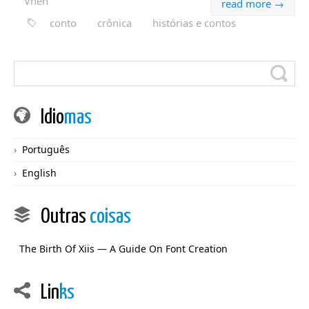
Vnen
read more →
conto
crônica
histórias e contos
Idio
mas
Português
English
Outras
coisas
The Birth Of Xiis — A Guide On Font Creation
Lin
ks