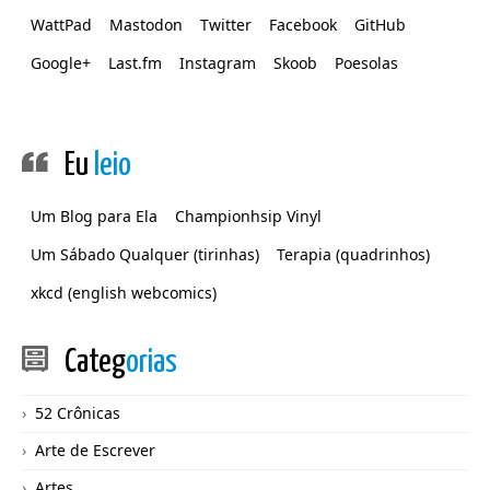
WattPad
Mastodon
Twitter
Facebook
GitHub
Google+
Last.fm
Instagram
Skoob
Poesolas
Eu
leio
Um Blog para Ela
Championhsip Vinyl
Um Sábado Qualquer (tirinhas)
Terapia (quadrinhos)
xkcd (english webcomics)
Categ
orias
52 Crônicas
Arte de Escrever
Artes