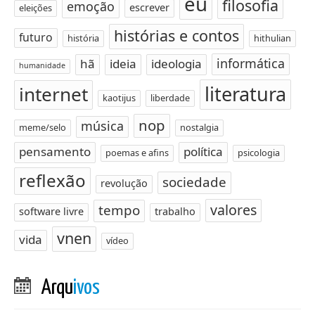
eu
filosofia
emoção
escrever
eleições
histórias e contos
futuro
história
hithulian
informática
hã
ideia
ideologia
humanidade
literatura
internet
kaotijus
liberdade
nop
música
meme/selo
nostalgia
pensamento
política
poemas e afins
psicologia
reflexão
sociedade
revolução
valores
tempo
software livre
trabalho
vnen
vida
vídeo
Arqu
ivos