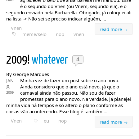
agradecer o selo que a Barbarella me mandou. Esse
é o segundo do Vnen (ou Vnem, segundo ela), e o
segundo enviado pela Barbarella. Obrigado, já coloquei ali
na lista -> Não sei se preciso indicar alguém, ...
Vnen
read more →
meme/selo
nop
vnen
2009!
whatever
4
By George Marques
Minha vez de fazer um post sobre o ano novo.
JAN
8
Ainda considero que o ano está novo, já que o
carnaval ainda não passou. Não sou de fazer
2009
promessas para o ano novo. Na verdade, já planejei
minha vida há tempos e só altero o plano conforme as
coisas vão acontecendo. Esse blog é também ...
Vnen
eu
nop
read more →