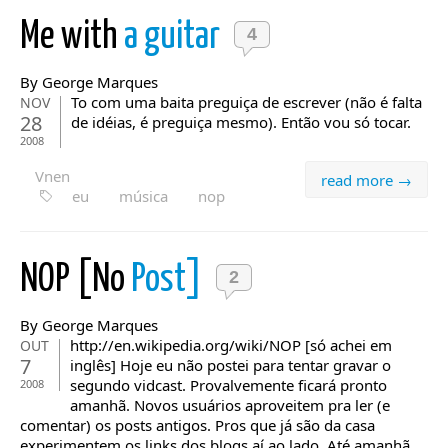
Me with
a guitar
4
By George Marques
To com uma baita preguiça de escrever (não é falta
NOV
28
de idéias, é preguiça mesmo). Então vou só tocar.
2008
Vnen
read more →
eu
música
nop
NOP [No
Post]
2
By George Marques
http://en.wikipedia.org/wiki/NOP [só achei em
OUT
7
inglês] Hoje eu não postei para tentar gravar o
segundo vidcast. Provalvemente ficará pronto
2008
amanhã. Novos usuários aproveitem pra ler (e
comentar) os posts antigos. Pros que já são da casa
experimentem os links dos blogs aí ao lado. Até amanhã