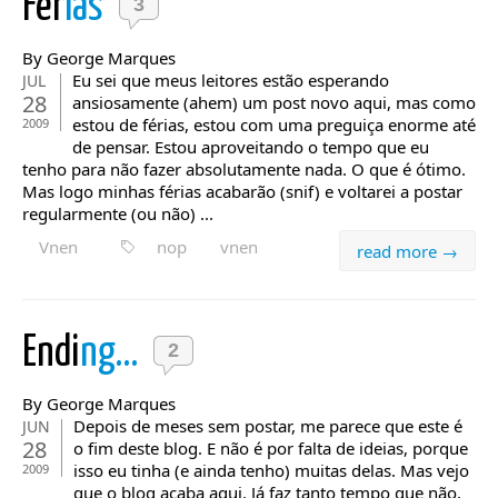
Fér
ias
3
By George Marques
Eu sei que meus leitores estão esperando
JUL
28
ansiosamente (ahem) um post novo aqui, mas como
estou de férias, estou com uma preguiça enorme até
2009
de pensar. Estou aproveitando o tempo que eu
tenho para não fazer absolutamente nada. O que é ótimo.
Mas logo minhas férias acabarão (snif) e voltarei a postar
regularmente (ou não) ...
Vnen
nop
vnen
read more →
Endi
ng…
2
By George Marques
Depois de meses sem postar, me parece que este é
JUN
28
o fim deste blog. E não é por falta de ideias, porque
isso eu tinha (e ainda tenho) muitas delas. Mas vejo
2009
que o blog acaba aqui. Já faz tanto tempo que não,