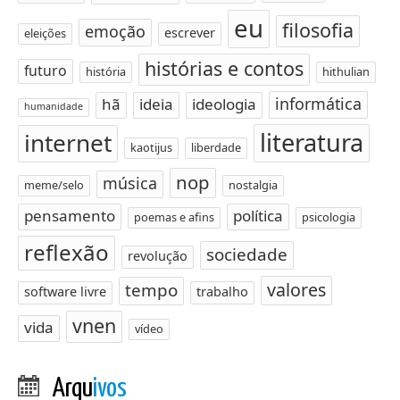
eu
filosofia
emoção
escrever
eleições
histórias e contos
futuro
história
hithulian
informática
hã
ideia
ideologia
humanidade
literatura
internet
kaotijus
liberdade
nop
música
meme/selo
nostalgia
pensamento
política
poemas e afins
psicologia
reflexão
sociedade
revolução
valores
tempo
software livre
trabalho
vnen
vida
vídeo
Arqu
ivos