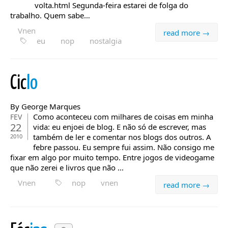
volta.html Segunda-feira estarei de folga do
trabalho. Quem sabe…
Vnen
read more →
eu
nop
nostalgia
Cic
lo
By George Marques
Como aconteceu com milhares de coisas em minha
FEV
22
vida: eu enjoei de blog. E não só de escrever, mas
também de ler e comentar nos blogs dos outros. A
2010
febre passou. Eu sempre fui assim. Não consigo me
fixar em algo por muito tempo. Entre jogos de videogame
que não zerei e livros que não ...
Vnen
nop
vnen
read more →