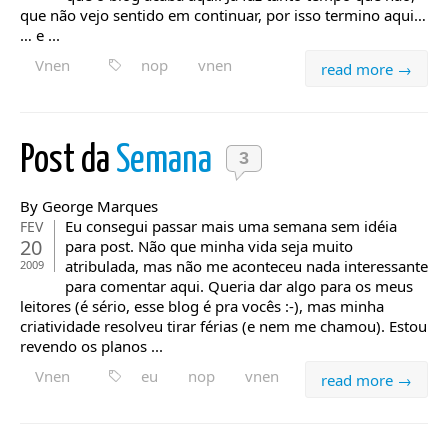
que não vejo sentido em continuar, por isso termino aqui…
… e ...
Vnen
nop
vnen
read more →
Post da
Semana
3
By George Marques
Eu consegui passar mais uma semana sem idéia
FEV
20
para post. Não que minha vida seja muito
atribulada, mas não me aconteceu nada interessante
2009
para comentar aqui. Queria dar algo para os meus
leitores (é sério, esse blog é pra vocês :-), mas minha
criatividade resolveu tirar férias (e nem me chamou). Estou
revendo os planos ...
Vnen
eu
nop
vnen
read more →