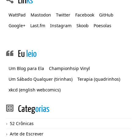
Lin
ks
WattPad
Mastodon
Twitter
Facebook
GitHub
Google+
Last.fm
Instagram
Skoob
Poesolas
Eu
leio
Um Blog para Ela
Championhsip Vinyl
Um Sábado Qualquer (tirinhas)
Terapia (quadrinhos)
xkcd (english webcomics)
Categ
orias
52 Crônicas
Arte de Escrever