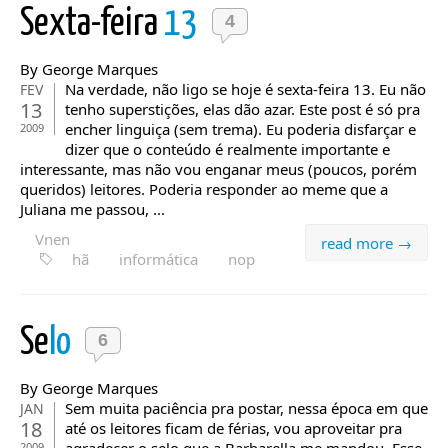
Sexta-feira
13
4
By George Marques
Na verdade, não ligo se hoje é sexta-feira 13. Eu não
FEV
13
tenho superstições, elas dão azar. Este post é só pra
encher linguiça (sem trema). Eu poderia disfarçar e
2009
dizer que o conteúdo é realmente importante e
interessante, mas não vou enganar meus (poucos, porém
queridos) leitores. Poderia responder ao meme que a
Juliana me passou, ...
Vnen
read more →
hã
informática
nop
Se
lo
6
By George Marques
Sem muita paciência pra postar, nessa época em que
JAN
18
até os leitores ficam de férias, vou aproveitar pra
2009