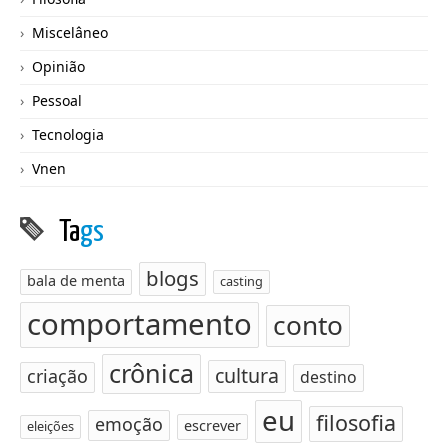
Miscelâneo
Opinião
Pessoal
Tecnologia
Vnen
Ta
gs
blogs
bala de menta
casting
comportamento
conto
crônica
cultura
criação
destino
eu
filosofia
emoção
escrever
eleições