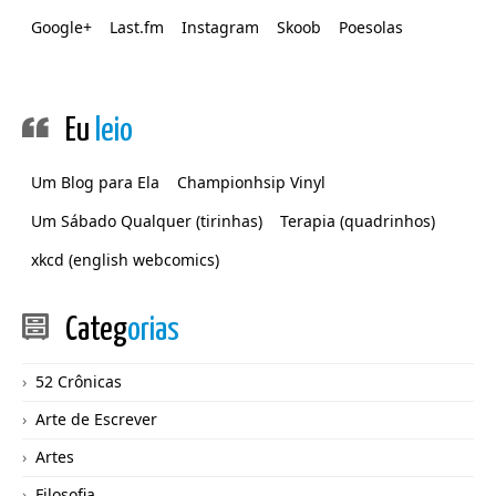
Google+
Last.fm
Instagram
Skoob
Poesolas
Eu
leio
Um Blog para Ela
Championhsip Vinyl
Um Sábado Qualquer (tirinhas)
Terapia (quadrinhos)
xkcd (english webcomics)
Categ
orias
52 Crônicas
Arte de Escrever
Artes
Filosofia