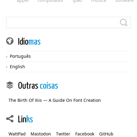
apple
computador
ipad
música
software
Idio
mas
Português
English
Outras
coisas
The Birth Of Xiis — A Guide On Font Creation
Lin
ks
WattPad
Mastodon
Twitter
Facebook
GitHub