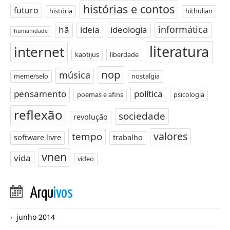
histórias e contos
futuro
história
hithulian
informática
hã
ideia
ideologia
humanidade
literatura
internet
kaotijus
liberdade
nop
música
meme/selo
nostalgia
pensamento
política
poemas e afins
psicologia
reflexão
sociedade
revolução
valores
tempo
software livre
trabalho
vnen
vida
vídeo
Arqu
ivos
junho 2014