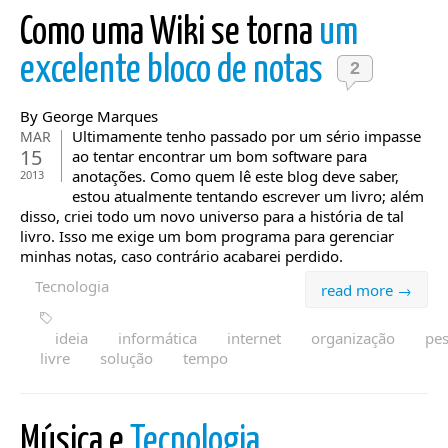
Como uma Wiki se torna
um
excelente bloco de notas
2
By George Marques
Ultimamente tenho passado por um sério impasse
MAR
15
ao tentar encontrar um bom software para
anotações. Como quem lê este blog deve saber,
2013
estou atualmente tentando escrever um livro; além
disso, criei todo um novo universo para a história de tal
livro. Isso me exige um bom programa para gerenciar
minhas notas, caso contrário acabarei perdido.
Tecnologia
read more →
ideia
informática
internet
organização
pes
livre
solução
tempo
Música e
Tecnologia