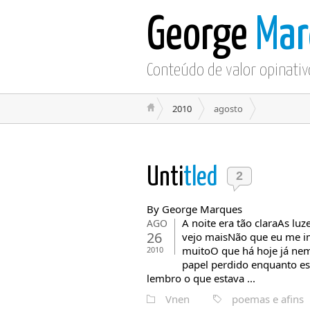
George
Mar
Conteúdo de valor opinativ
2010
agosto
Unti
tled
2
By George Marques
A noite era tão claraAs luz
AGO
26
vejo maisNão que eu me 
muitoO que há hoje já ne
2010
papel perdido enquanto e
lembro o que estava ...
Vnen
poemas e afins