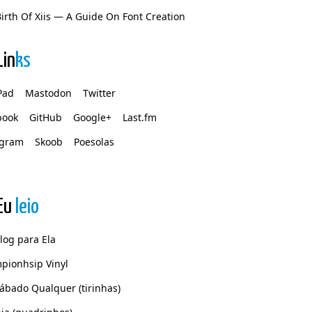
irth Of Xiis — A Guide On Font Creation
Lin
ks
Pad
Mastodon
Twitter
book
GitHub
Google+
Last.fm
agram
Skoob
Poesolas
Eu
leio
log para Ela
pionhsip Vinyl
ábado Qualquer (tirinhas)