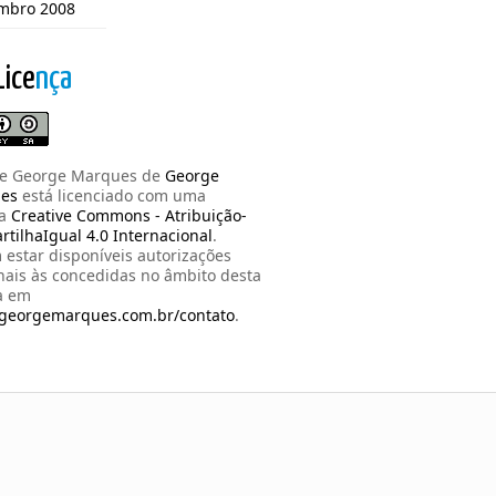
mbro 2008
Lice
nça
de George Marques
de
George
es
está licenciado com uma
ça
Creative Commons - Atribuição-
tilhaIgual 4.0 Internacional
.
estar disponíveis autorizações
nais às concedidas no âmbito desta
a em
/georgemarques.com.br/contato
.