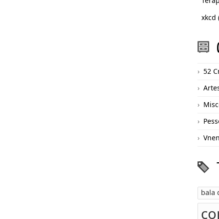
Terap
xkcd 
52 C
Arte
Misc
Pess
Vne
bala
co