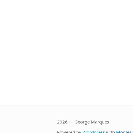
2026 — George Marques
Powered by
Wordpress
with
Montez