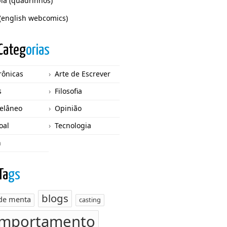
ia (quadrinhos)
(english webcomics)
Categ
orias
rônicas
Arte de Escrever
s
Filosofia
elâneo
Opinião
oal
Tecnologia
n
Ta
gs
blogs
 de menta
casting
mportamento