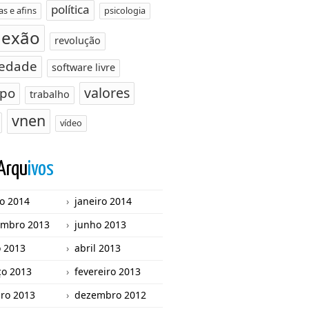
política
s e afins
psicologia
lexão
revolução
iedade
software livre
valores
po
trabalho
vnen
vídeo
Arqu
ivos
o 2014
janeiro 2014
mbro 2013
junho 2013
 2013
abril 2013
o 2013
fevereiro 2013
iro 2013
dezembro 2012