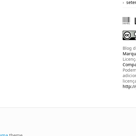
sete
Blog 
Marqu
Licen
Compar
Podem 
adicio
licenç
http:/
uma
theme