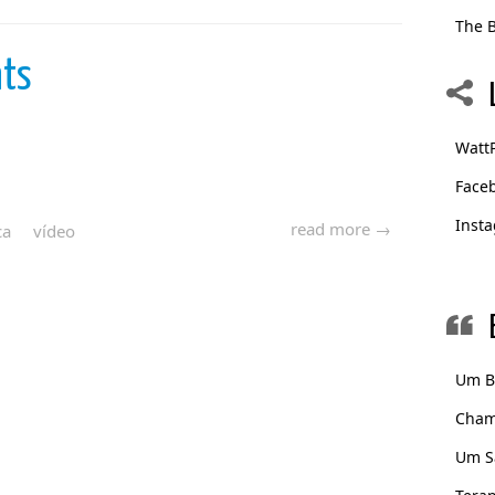
The B
nts
Watt
Face
Inst
read more →
ca
vídeo
Um B
Cham
Um S