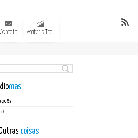
Contato
Writer’s Trail
Idio
mas
uguês
ish
Outras
coisas