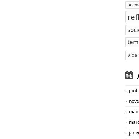
poema
ref
soc
tem
vida
junh
nove
maio
març
jane