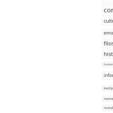
co
cult
emo
filo
his
human
info
kaotij
meme
nostal