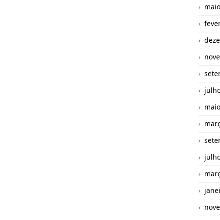
maio
feve
deze
nove
sete
julh
maio
març
sete
julh
març
jane
nove