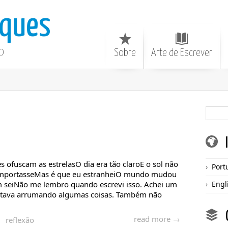
ques
o
Sobre
Arte de Escrever
es ofuscam as estrelasO dia era tão claroE o sol não
Port
importasseMas é que eu estranheiO mundo mudou
m seiNão me lembro quando escrevi isso. Achei um
Engl
stava arrumando algumas coisas. Também não
read more →
reflexão