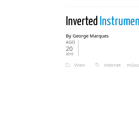
Inverted
Instrume
By George Marques
AGO
20
2010
Vnen
internet
músi