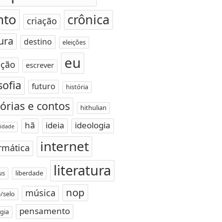
nto
crônica
criação
ura
destino
eleições
eu
ção
escrever
sofia
futuro
história
tórias e contos
hithulian
hã
ideia
ideologia
idade
internet
rmática
literatura
us
liberdade
nop
música
/selo
pensamento
gia