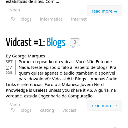
estatísticas de sites. Com ...
Vnen
read more →
blogs
informática
internet
Vidcast #1:
Blogs
3
By George Marques
Primeiro episódio do vidcast Você Não Entende
SET
27
Nada. Neste episódio falo a respeito de blogs. Pra
quem quiser apenas o áudio (também disponível
2008
para download): Vidcast #1: Blogs – Apenas áudio
Links e referências: Farofa à Milanesa Jovem Nerd
Knowledge is useless unless you share it P.S. A guria, na
verdade, estuda Engenharia da Computação.
Vnen
read more →
blogs
casting
vidcast