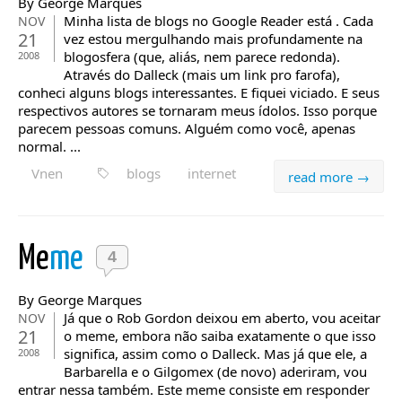
By George Marques
Minha lista de blogs no Google Reader está . Cada
NOV
21
vez estou mergulhando mais profundamente na
blogosfera (que, aliás, nem parece redonda).
2008
Através do Dalleck (mais um link pro farofa),
conheci alguns blogs interessantes. E fiquei viciado. E seus
respectivos autores se tornaram meus ídolos. Isso porque
parecem pessoas comuns. Alguém como você, apenas
normal. ...
Vnen
blogs
internet
read more →
Me
me
4
By George Marques
Já que o Rob Gordon deixou em aberto, vou aceitar
NOV
21
o meme, embora não saiba exatamente o que isso
significa, assim como o Dalleck. Mas já que ele, a
2008
Barbarella e o Gilgomex (de novo) aderiram, vou
entrar nessa também. Este meme consiste em responder