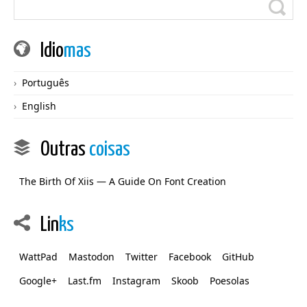
Idio
mas
Português
English
Outras
coisas
The Birth Of Xiis — A Guide On Font Creation
Lin
ks
WattPad
Mastodon
Twitter
Facebook
GitHub
Google+
Last.fm
Instagram
Skoob
Poesolas