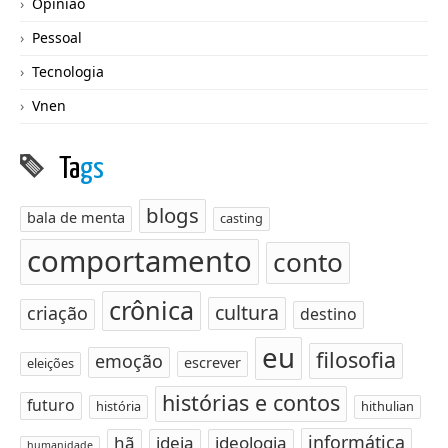
Opinião
Pessoal
Tecnologia
Vnen
Ta
gs
blogs
bala de menta
casting
comportamento
conto
crônica
cultura
criação
destino
eu
filosofia
emoção
escrever
eleições
histórias e contos
futuro
história
hithulian
informática
hã
ideia
ideologia
humanidade