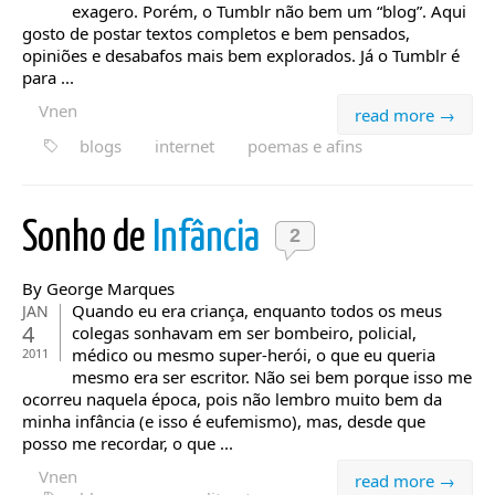
exagero. Porém, o Tumblr não bem um “blog”. Aqui
gosto de postar textos completos e bem pensados,
opiniões e desabafos mais bem explorados. Já o Tumblr é
para ...
Vnen
read more →
blogs
internet
poemas e afins
Sonho de
Infância
2
By George Marques
Quando eu era criança, enquanto todos os meus
JAN
4
colegas sonhavam em ser bombeiro, policial,
médico ou mesmo super-herói, o que eu queria
2011
mesmo era ser escritor. Não sei bem porque isso me
ocorreu naquela época, pois não lembro muito bem da
minha infância (e isso é eufemismo), mas, desde que
posso me recordar, o que ...
Vnen
read more →