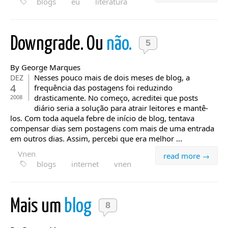
blogs
eu
literatura
Downgrade. Ou
não.
5
By George Marques
Nesses pouco mais de dois meses de blog, a
DEZ
4
frequência das postagens foi reduzindo
drasticamente. No começo, acreditei que posts
2008
diário seria a solução para atrair leitores e mantê-
los. Com toda aquela febre de início de blog, tentava
compensar dias sem postagens com mais de uma entrada
em outros dias. Assim, percebi que era melhor ...
Vnen
read more →
blogs
internet
vnen
Mais um
blog
8