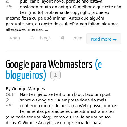
4
publicar o layout novo, porque não estava
gostando muito do antigo. O melhor é que este não
2008
tem (muito) problema de copyright, já que eu
mesmo fiz (a culpa é só minha). Antes que alguém
pergunte, sim, eu gosto de azul. =P Ainda faltam algumas
alterações internas, ...
Vnen
blogs
hã
vnen
read more →
Google para Webmasters
(e
blogueiros)
1
By George Marques
Não tem jeito, se tenho um blog, faço um post
OUT
2
sobre o Google xD A empresa dona do mais
conhecido motor de busca na Web, possui ótimas
2008
ferramentas para aqueles que administram sites
(que pode ser um blog), como eu. Irei falar um pouco
delas. O Google Analytics é um gerenciador para