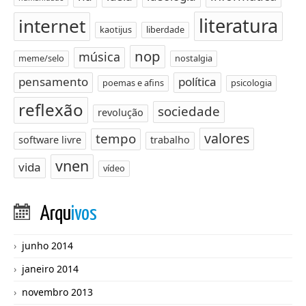
literatura
internet
kaotijus
liberdade
nop
música
meme/selo
nostalgia
pensamento
política
poemas e afins
psicologia
reflexão
sociedade
revolução
valores
tempo
software livre
trabalho
vnen
vida
vídeo
Arqu
ivos
junho 2014
janeiro 2014
novembro 2013