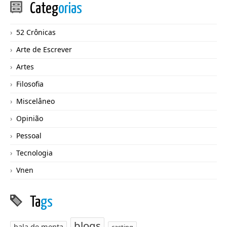
Categ
orias
52 Crônicas
Arte de Escrever
Artes
Filosofia
Miscelâneo
Opinião
Pessoal
Tecnologia
Vnen
Ta
gs
blogs
bala de menta
casting