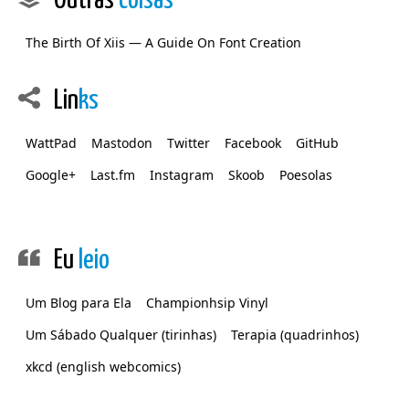
The Birth Of Xiis — A Guide On Font Creation
Lin
ks
WattPad
Mastodon
Twitter
Facebook
GitHub
Google+
Last.fm
Instagram
Skoob
Poesolas
Eu
leio
Um Blog para Ela
Championhsip Vinyl
Um Sábado Qualquer (tirinhas)
Terapia (quadrinhos)
xkcd (english webcomics)