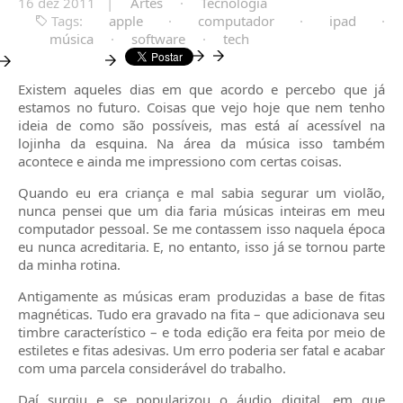
16 dez 2011 |
Artes
·
Tecnologia
Tags:
apple
·
computador
·
ipad
·
música
·
software
·
tech
Existem aqueles dias em que acordo e percebo que já
estamos no futuro. Coisas que vejo hoje que nem tenho
ideia de como são possíveis, mas está aí acessível na
lojinha da esquina. Na área da música isso também
acontece e ainda me impressiono com certas coisas.
Quando eu era criança e mal sabia segurar um violão,
nunca pensei que um dia faria músicas inteiras em meu
computador pessoal. Se me contassem isso naquela época
eu nunca acreditaria. E, no entanto, isso já se tornou parte
da minha rotina.
Antigamente as músicas eram produzidas a base de fitas
magnéticas. Tudo era gravado na fita – que adicionava seu
timbre característico – e toda edição era feita por meio de
estiletes e fitas adesivas. Um erro poderia ser fatal e acabar
com uma parcela considerável do trabalho.
Daí surgiu e se popularizou o áudio digital, em que