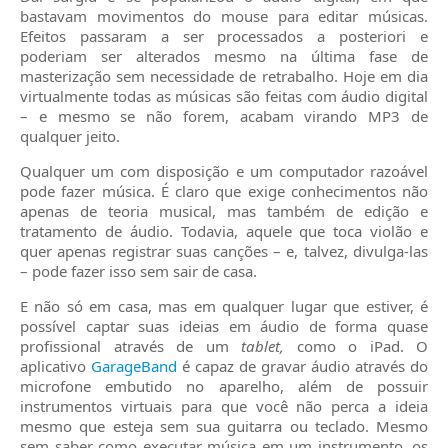
bastavam movimentos do mouse para editar músicas.
Efeitos passaram a ser processados a posteriori e
poderiam ser alterados mesmo na última fase de
masterização sem necessidade de retrabalho. Hoje em dia
virtualmente todas as músicas são feitas com áudio digital
– e mesmo se não forem, acabam virando MP3 de
qualquer jeito.
Qualquer um com disposição e um computador razoável
pode fazer música. É claro que exige conhecimentos não
apenas de teoria musical, mas também de edição e
tratamento de áudio. Todavia, aquele que toca violão e
quer apenas registrar suas canções – e, talvez, divulga-las
– pode fazer isso sem sair de casa.
E não só em casa, mas em qualquer lugar que estiver, é
possível captar suas ideias em áudio de forma quase
profissional através de um
tablet,
como o iPad. O
aplicativo
GarageBand
é capaz de gravar áudio através do
microfone embutido no aparelho, além de possuir
instrumentos virtuais para que você não perca a ideia
mesmo que esteja sem sua guitarra ou teclado. Mesmo
sem saber como executar música em um instrumento, os