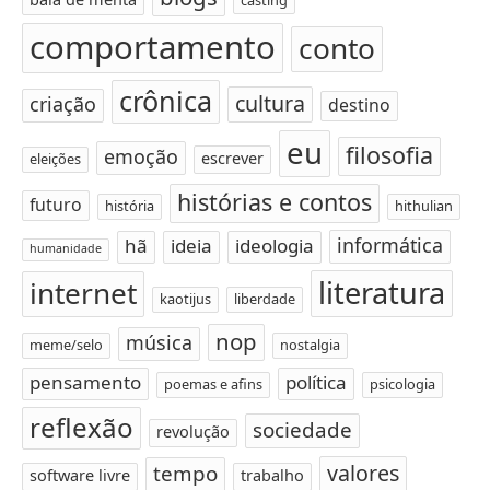
comportamento
conto
crônica
cultura
criação
destino
eu
filosofia
emoção
escrever
eleições
histórias e contos
futuro
história
hithulian
informática
hã
ideia
ideologia
humanidade
literatura
internet
kaotijus
liberdade
nop
música
meme/selo
nostalgia
pensamento
política
poemas e afins
psicologia
reflexão
sociedade
revolução
valores
tempo
software livre
trabalho