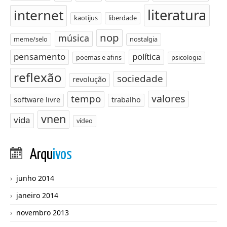
literatura
internet
kaotijus
liberdade
nop
música
meme/selo
nostalgia
pensamento
política
poemas e afins
psicologia
reflexão
sociedade
revolução
valores
tempo
software livre
trabalho
vnen
vida
vídeo
Arqu
ivos
junho 2014
janeiro 2014
novembro 2013