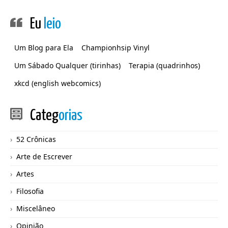
Eu
leio
Um Blog para Ela
Championhsip Vinyl
Um Sábado Qualquer (tirinhas)
Terapia (quadrinhos)
xkcd (english webcomics)
Categ
orias
52 Crônicas
Arte de Escrever
Artes
Filosofia
Miscelâneo
Opinião