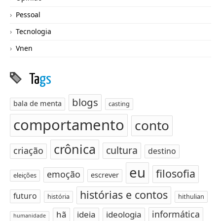
Pessoal
Tecnologia
Vnen
Ta
gs
blogs
bala de menta
casting
comportamento
conto
crônica
cultura
criação
destino
eu
filosofia
emoção
escrever
eleições
histórias e contos
futuro
história
hithulian
informática
hã
ideia
ideologia
humanidade