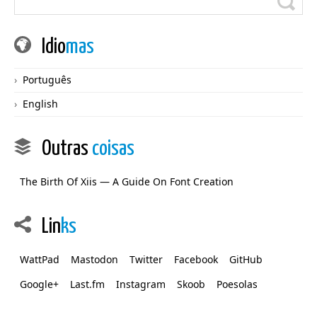
Idio
mas
Português
English
Outras
coisas
The Birth Of Xiis — A Guide On Font Creation
Lin
ks
WattPad
Mastodon
Twitter
Facebook
GitHub
Google+
Last.fm
Instagram
Skoob
Poesolas