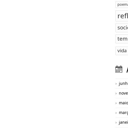
poema
ref
soc
tem
vida
junh
nove
maio
març
jane