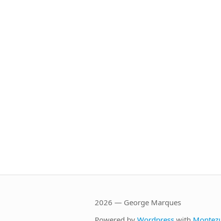
2026 — George Marques
Powered by
Wordpress
with
Montez