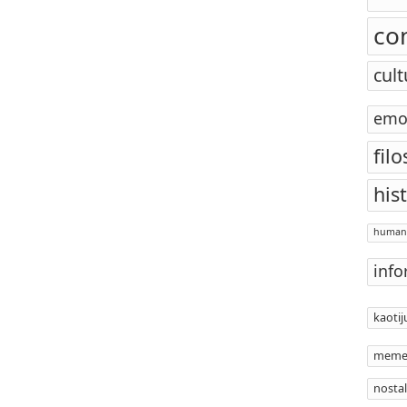
co
cult
emo
filo
his
human
info
kaotij
meme
nostal