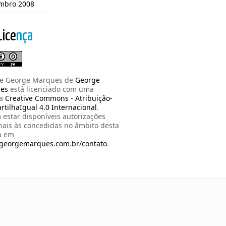
mbro 2008
Lice
nça
de George Marques
de
George
es
está licenciado com uma
ça
Creative Commons - Atribuição-
tilhaIgual 4.0 Internacional
.
estar disponíveis autorizações
nais às concedidas no âmbito desta
a em
/georgemarques.com.br/contato
.