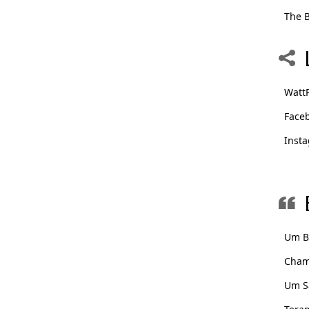
The B
Watt
Face
Inst
Um B
Cham
Um S