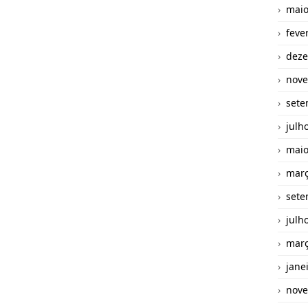
maio
feve
deze
nove
sete
julh
maio
març
sete
julh
març
jane
nove