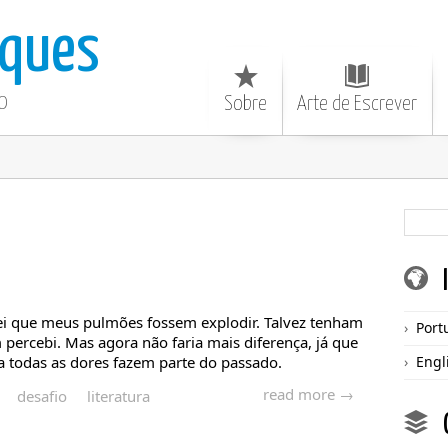
ques
o
Sobre
Arte de Escrever
ei que meus pulmões fossem explodir. Talvez tenham
Port
ercebi. Mas agora não faria mais diferença, já que
a todas as dores fazem parte do passado.
Engl
read more →
desafio
literatura