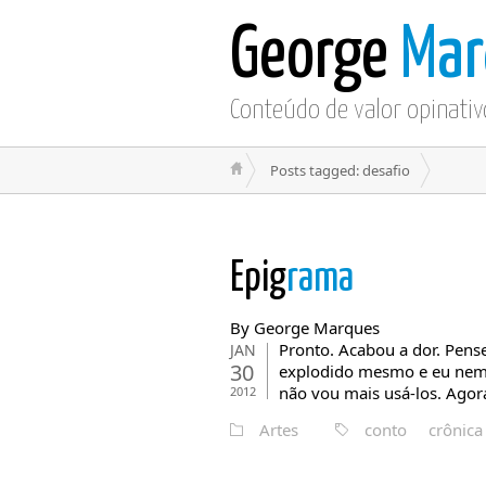
George
Mar
Conteúdo de valor opinativ
Posts tagged: desafio
Epig
rama
By George Marques
Pronto. Acabou a dor. Pens
JAN
30
explodido mesmo e eu nem p
não vou mais usá-los. Agor
2012
Artes
conto
crônica