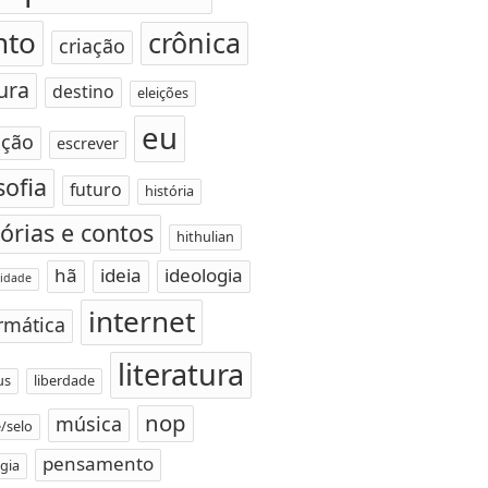
nto
crônica
criação
ura
destino
eleições
eu
ção
escrever
sofia
futuro
história
tórias e contos
hithulian
hã
ideia
ideologia
idade
internet
rmática
literatura
us
liberdade
nop
música
/selo
pensamento
gia