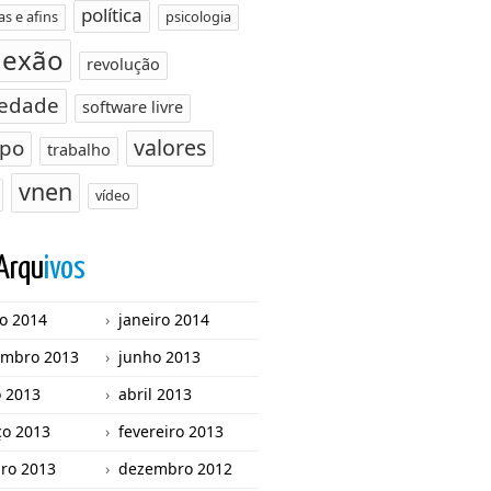
política
s e afins
psicologia
lexão
revolução
iedade
software livre
valores
po
trabalho
vnen
vídeo
Arqu
ivos
o 2014
janeiro 2014
mbro 2013
junho 2013
 2013
abril 2013
o 2013
fevereiro 2013
iro 2013
dezembro 2012