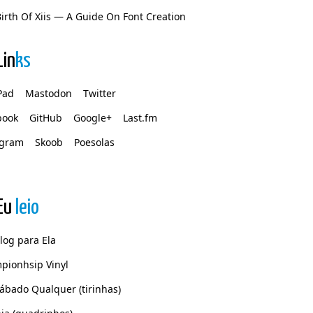
irth Of Xiis — A Guide On Font Creation
Lin
ks
Pad
Mastodon
Twitter
book
GitHub
Google+
Last.fm
agram
Skoob
Poesolas
Eu
leio
log para Ela
pionhsip Vinyl
ábado Qualquer (tirinhas)