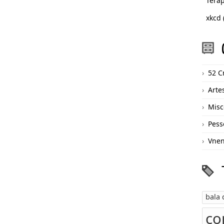
Terap
xkcd 
52 C
Arte
Misc
Pess
Vne
bala
co