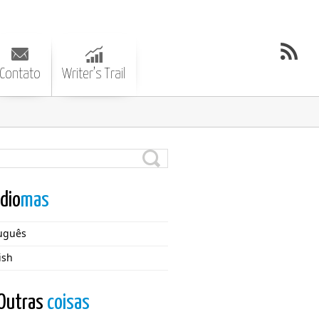
Contato
Writer’s Trail
Idio
mas
uguês
ish
Outras
coisas