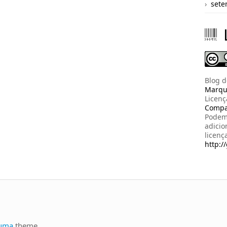
sete
Blog 
Marqu
Licen
Compar
Podem 
adicio
licenç
http:/
uma
theme