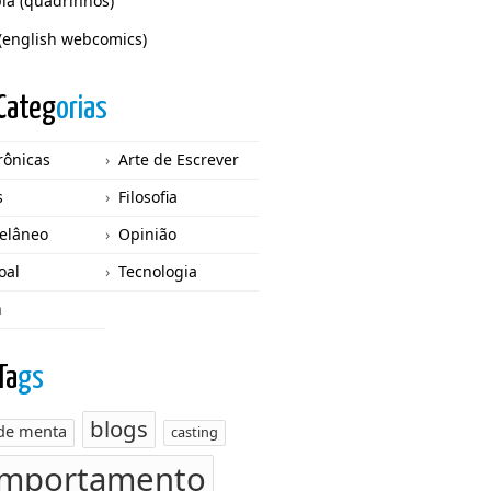
ia (quadrinhos)
(english webcomics)
Categ
orias
rônicas
Arte de Escrever
s
Filosofia
elâneo
Opinião
oal
Tecnologia
n
Ta
gs
blogs
 de menta
casting
mportamento